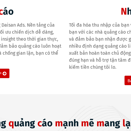
c
áo
N
 Daisan Ads. Nền tảng của
Tối đa hóa thu nhập của bạn 
tối ưu chiến dịch dễ dàng,
bạn với các nhà quảng cáo c
nsight theo thời gian thực,
và đảm bảo bạn nhận được giá
 đảm bảo quảng cáo luôn hoạt
nhiều định dạng quảng cáo li
 chống gian lận, bạn có thể
xuất bản hoàn toàn chủ động 
đúng hạn và hỗ trợ tận tâm đ
kiếm tiền chúng tôi lo.
ẤP
B
ng
q
uảng
c
áo
m
ạnh
m
ẽ
m
ang
l
ạ