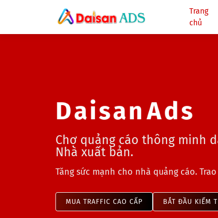
Trang
chủ
D
a
i
s
n
A
d
s
a
Chợ quảng cáo thông minh 
Nhà xuất bản.
Tăng sức mạnh cho nhà quảng cáo. Trao
MUA TRAFFIC CAO CẤP
BẮT ĐẦU KIẾM T