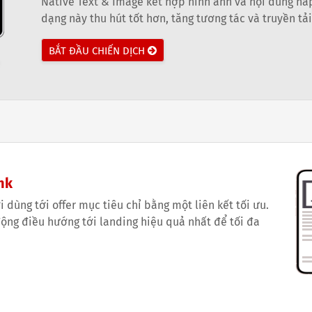
Native Text & Image kết hợp hình ảnh và nội dung hấp
dạng này thu hút tốt hơn, tăng tương tác và truyền tả
BẮT ĐẦU CHIẾN DỊCH
nk
i dùng tới offer mục tiêu chỉ bằng một liên kết tối ưu.
 động điều hướng tới landing hiệu quả nhất để tối đa