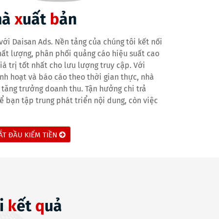
hà
x
uất
b
ản
với Daisan Ads. Nền tảng của chúng tôi kết nối
hất lượng, phân phối quảng cáo hiệu suất cao
 trị tốt nhất cho lưu lượng truy cập. Với
nh hoạt và báo cáo theo thời gian thực, nhà
tăng trưởng doanh thu. Tận hưởng chi trả
ể bạn tập trung phát triển nội dung, còn việc
ẮT ĐẦU KIẾM TIỀN
i
k
ết
q
uả