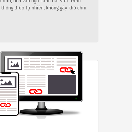
 dẫn, hòa vào ngữ cảnh bài viết. Định
i thông điệp tự nhiên, không gây khó chịu.