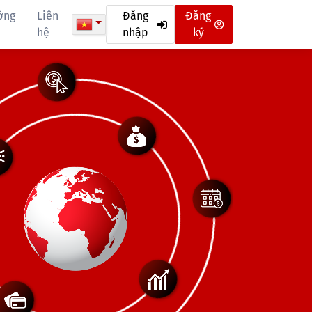
ờng
Liên
Đăng
Đăng
hệ
nhập
ký