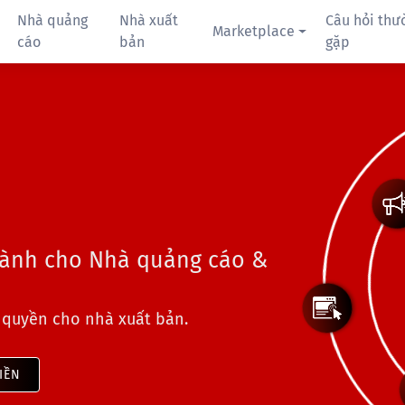
Nhà quảng
Nhà xuất
Câu hỏi thư
Marketplace
cáo
bản
gặp
dành cho Nhà quảng cáo &
 quyền cho nhà xuất bản.
IỀN